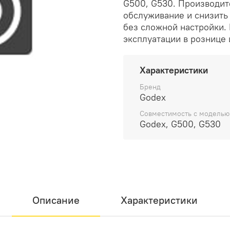
G500, G530. Производит
обслуживание и снизить 
без сложной настройки.
эксплуатации в рознице 
Характеристики
Бренд
Godex
Совместимость с моделью
Godex, G500, G530
Описание
Характеристики