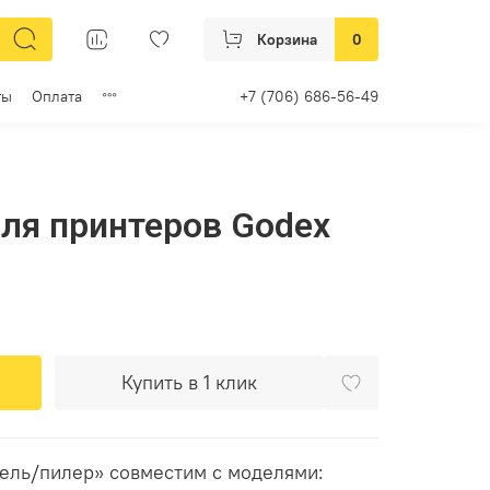
Корзина
0
ты
Оплата
+7 (706) 686-56-49
ля принтеров Godex
Купить в 1 клик
тель/пилер» совместим с моделями: