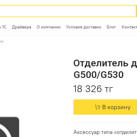
 1С
Драйвера
О компании
Условия доставки
Блог
Контак
ок
Отделитель д
G500/G530
18 326 тг
В корзину
Аксессуар типа «отдели