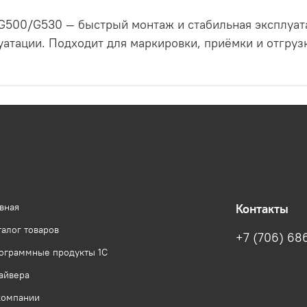
G500/G530 — быстрый монтаж и стабильная эксплуат
уатации. Подходит для маркировки, приёмки и отгруз
авная
Контакты
талог товаров
+7 (706) 68
ограммные продукты 1С
айвера
компании