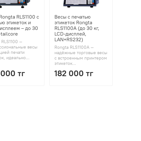
Rongta RLS1100 с
Весы с печатью
ью этикеток и
этикеток Rongta
исплеем – до 30
RLS1100A (до 30 кг,
etailcore
LCD-дисплей,
LAN+RS232)
 RLS1100 —
ссиональные весы
Rongta RLS1100A —
цией печати
надёжные торговые весы
ок, идеально...
с встроенным принтером
этикеток...
 000 тг
182 000 тг