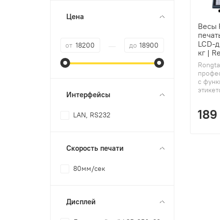
Цена
Весы 
печат
—
LCD-д
от
до
кг | R
Rongta
профе
с функ
этикет
Интерфейсы
189
LAN, RS232
Скорость печати
80мм/сек
Дисплей