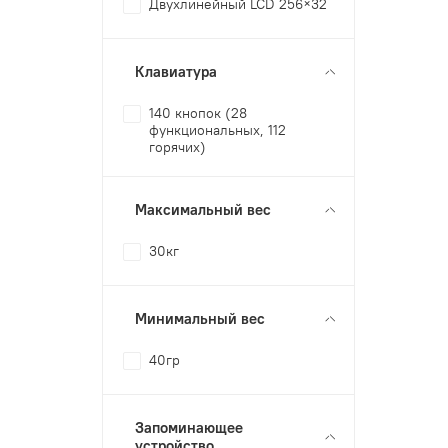
Двухлинейный LCD 256×32
Клавиатура
140 кнопок (28
функциональных, 112
горячих)
Максимальный вес
30кг
Минимальный вес
40гр
Запоминающее
устройство