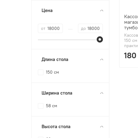
Цена
Кассо
магаз
—
тумбо
от
до
Кассов
150 см
практи
180
Длина стола
150 см
Ширина стола
58 см
Высота стола