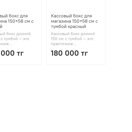
вый бокс для
Кассовый бокс для
ина 150×58 см с
магазина 150×58 см с
й
тумбой красный
ый бокс длиной
Кассовый бокс длиной
 с тумбой — это
150 см с тумбой — это
чное...
практичное...
 000 тг
180 000 тг