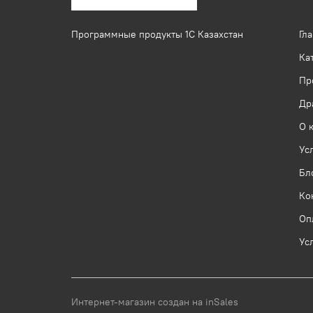
Программные продукты 1C Казахстан
Гл
Ка
Пр
Др
О 
Ус
Бл
Ко
Оп
Ус
Интернет-магазин создан на inSales