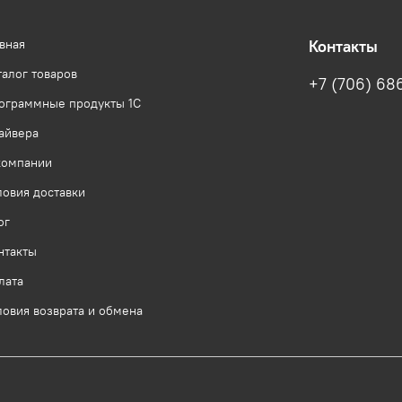
авная
Контакты
талог товаров
+7 (706) 68
ограммные продукты 1С
айвера
компании
ловия доставки
ог
нтакты
лата
ловия возврата и обмена