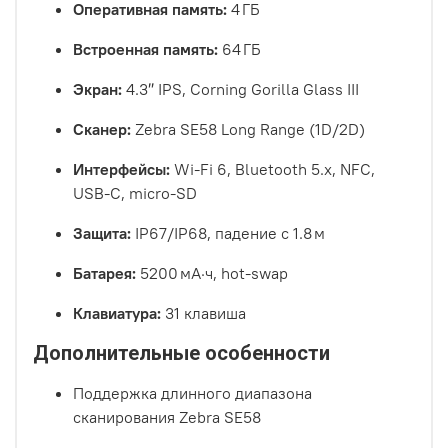
Оперативная память:
4 ГБ
Встроенная память:
64 ГБ
Экран:
4.3″ IPS, Corning Gorilla Glass III
Сканер:
Zebra SE58 Long Range (1D/2D)
Интерфейсы:
Wi‑Fi 6, Bluetooth 5.x, NFC,
USB‑C, micro‑SD
Защита:
IP67/IP68, падение с 1.8 м
Батарея:
5200 мА·ч, hot‑swap
Клавиатура:
31 клавиша
Дополнительные особенности
Поддержка длинного диапазона
сканирования Zebra SE58